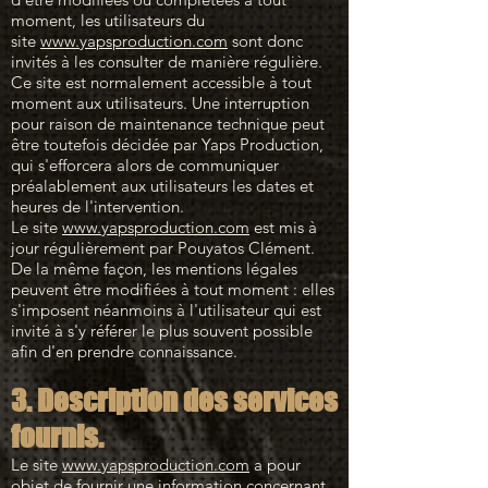
moment, les utilisateurs du
site
www.yapsproduction.com
sont donc
invités à les consulter de manière régulière.
Ce site est normalement accessible à tout
moment aux utilisateurs. Une interruption
pour raison de maintenance technique peut
être toutefois décidée par Yaps Production,
qui s'efforcera alors de communiquer
préalablement aux utilisateurs les dates et
heures de l'intervention.
Le site
www.yapsproduction.com
est mis à
jour régulièrement par Pouyatos Clément.
De la même façon, les mentions légales
peuvent être modifiées à tout moment : elles
s'imposent néanmoins à l'utilisateur qui est
invité à s'y référer le plus souvent possible
afin d'en prendre connaissance.
3. Description des services
fournis.
Le site
www.yapsproduction.com
a pour
objet de fournir une information concernant