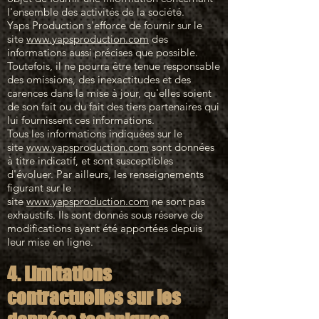
l'ensemble des activités de la société.
Yaps Production s'efforce de fournir sur le
site
www.yapsproduction.com
des
informations aussi précises que possible.
Toutefois, il ne pourra être tenue responsable
des omissions, des inexactitudes et des
carences dans la mise à jour, qu'elles soient
de son fait ou du fait des tiers partenaires qui
lui fournissent ces informations.
Tous les informations indiquées sur le
site
www.yapsproduction.com
sont données
à titre indicatif, et sont susceptibles
d'évoluer. Par ailleurs, les renseignements
figurant sur le
site
www.yapsproduction.com
ne sont pas
exhaustifs. Ils sont donnés sous réserve de
modifications ayant été apportées depuis
leur mise en ligne.
4. Limitations
contractuelles sur les