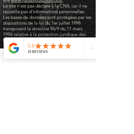
site
www.yapsproduction.com
.
Le site n'est pas déclaré à la CNIL car il ne
recueille pas d'informations personnelles.
Les bases de données sont protégées par les
dispositions de la loi du 1er juillet 1998
transposant la directive 96/9 du 11 mars
1996 relative à la protection juridique des
bases de données.
8. Liens hypertextes et
cookies.
Le site
www.yapsproduction.com
contient un
certain nombre de liens hypertextes vers
d'autres sites, mis en place avec
l'autorisation de Yaps Production.
Cependant, Yaps Production n'a pas la
possibilité de vérifier le contenu des sites
ainsi visités, et n'assumera en conséquence
aucune responsabilité de ce fait.
La navigation sur le
site
www.yapsproduction.com
est susceptible
de provoquer l'installation de cookie(s) sur
l'ordinateur de l'utilisateur. Un cookie est un