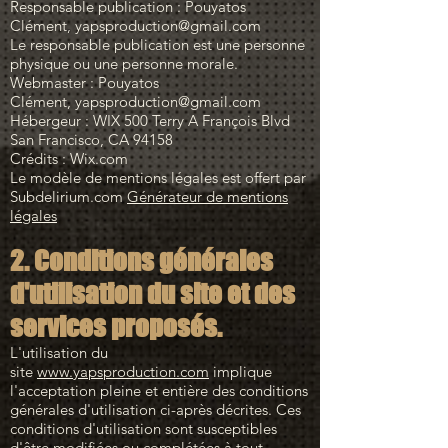
Responsable publication : Pouyatos
Clément, yapsproduction@gmail.com
Le responsable publication est une personne
physique ou une personne morale.
Webmaster : Pouyatos
Clément, yapsproduction@gmail.com
Hébergeur : WIX 500 Terry A François Blvd
San Francisco, CA 94158
Crédits : Wix.com
Le modèle de mentions légales est offert par
Subdelirium.com
Générateur de mentions
légales
2. Conditions générales
d'utilisation du site et des
services proposés.
L'utilisation du
site
www.yapsproduction.com
implique
l'acceptation pleine et entière des conditions
générales d'utilisation ci-après décrites. Ces
conditions d'utilisation sont susceptibles
d'être modifiées ou complétées à tout